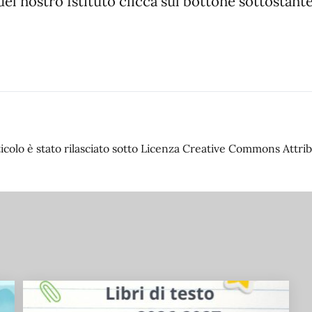
del nostro Istituto clicca sul bottone sottostant
colo è stato rilasciato sotto Licenza Creative Commons Attribu