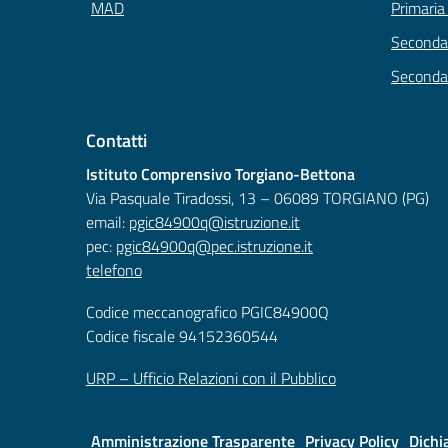
MAD
Primaria
Secondar
Seconda
Contatti
Istituto Comprensivo Torgiano-Bettona
Via Pasquale Tiradossi, 13 – 06089 TORGIANO (PG)
email:
pgic84900q@istruzione.it
pec:
pgic84900q@pec.istruzione.it
telefono
Codice meccanografico PGIC84900Q
Codice fiscale 94152360544
URP – Ufficio Relazioni con il Pubblico
Amministrazione Trasparente
Privacy Policy
Dichi