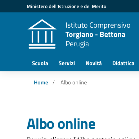
Vai ai contenuti
Vai al menu di navigazione
Vai al footer
Ministero dell'Istruzione e del Merito
Istituto Comprensivo
Torgiano - Bettona
Perugia
Scuola
Servizi
Novità
Didattica
Home
Albo online
Albo online