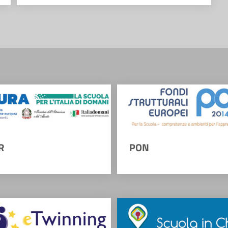
R
PON