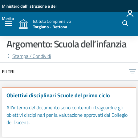
Vai ai contenuti
Vai al menu di navigazione
Vai al footer
Ministero dell'Istruzione e del
Merito
Istituto Comprensivo
Torgiano - Bettona
Argomento: Scuola dell’infanzia
Stampa / Condividi
FILTRI
Obiettivi disciplinari Scuole del primo ciclo
All'interno del documento sono contenuti i traguardi e gli
obiettivi disciplinari per la valutazione approvati dal Collegio
dei Docenti.