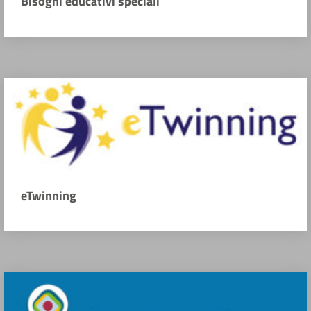
Bisogni educativi speciali
eTwinning