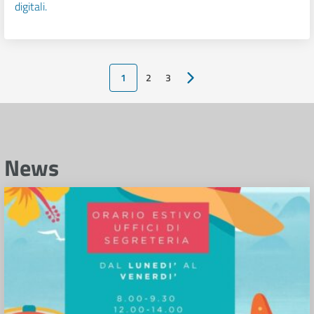
digitali.
1
2
3
Pagina successiva
News