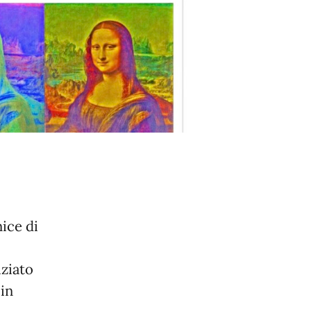
nice di
iziato
 in