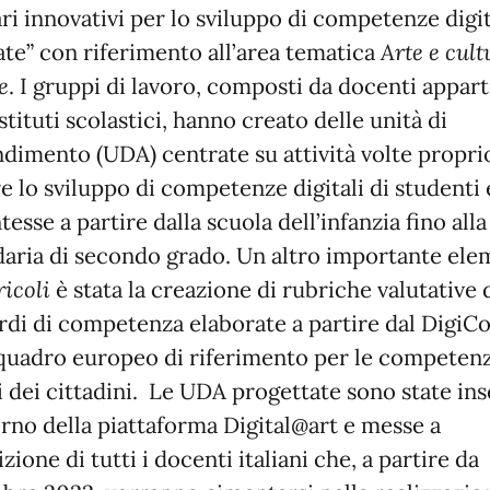
ri innovativi per lo sviluppo di competenze digit
ate” con riferimento all’area tematica
Arte
e cult
e
. I gruppi di lavoro, composti da docenti appar
istituti scolastici, hanno creato delle unità di
dimento (UDA) centrate su attività volte propri
re lo sviluppo di competenze digitali di studenti 
esse a partire dalla scuola dell’infanzia fino alla
aria di secondo grado. Un altro importante el
icoli
è stata la creazione di rubriche valutative 
rdi di competenza elaborate a partire dal DigiC
quadro europeo di riferimento per le competen
li dei cittadini. Le UDA progettate sono state ins
terno della piattaforma Digital@art e messe a
zione di tutti i docenti italiani che, a partire da