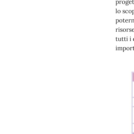
proget
lo sco
potern
risors
tutti 
import