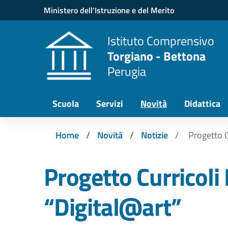
Vai ai contenuti
Vai al menu di navigazione
Vai al footer
Ministero dell'Istruzione e del Merito
Istituto Comprensivo
Torgiano - Bettona
Perugia
Scuola
Servizi
Novità
Didattica
Home
Novità
Notizie
Progetto C
Progetto Curricoli 
“Digital@art”