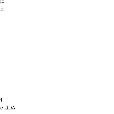
ne
e.
l
lle UDA