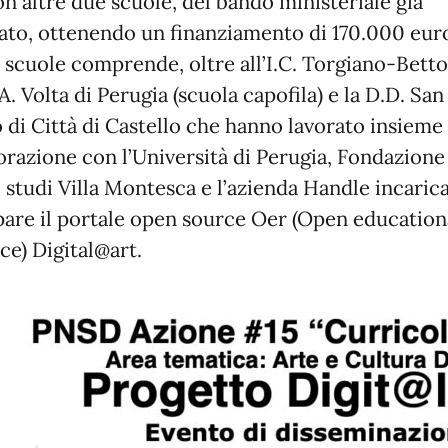
on altre due scuole, del bando ministeriale già
to, ottenendo un finanziamento di 170.000 euro
i scuole comprende, oltre all’I.C. Torgiano-Betto
A. Volta di Perugia (scuola capofila) e la D.D. San
o di Città di Castello che hanno lavorato insieme 
orazione con l’Università di Perugia, Fondazione
 studi Villa Montesca e l’azienda Handle incarica
pare il portale open source Oer (Open education
ce) Digital@art.