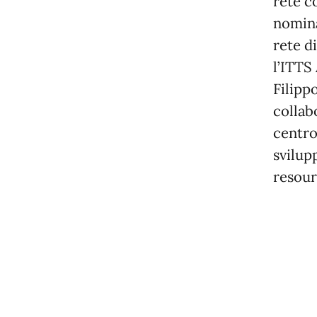
rete c
nomina
rete d
l’ITTS 
Filipp
collab
centro
svilup
resour