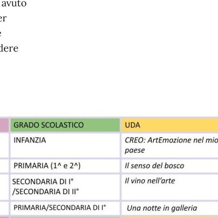
 avuto
er
e
edere