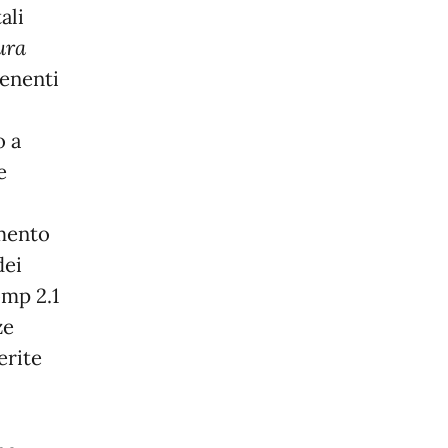
ali
ura
tenenti
o a
e
emento
dei
omp 2.1
ze
erite