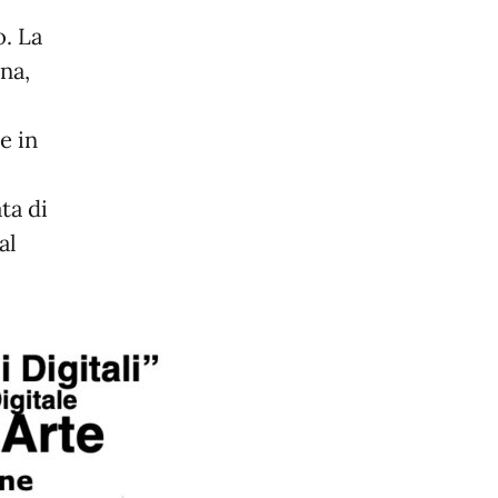
. La
na,
e in
ta di
al