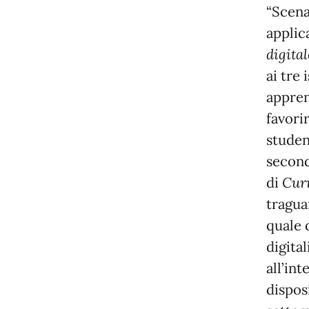
“Scena
applic
digital
ai tre 
appren
favori
student
second
di
Curr
tragua
quale 
digita
all’in
disposi