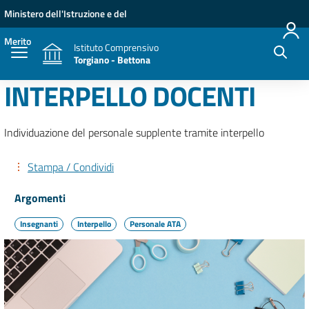
Vai ai contenuti
Vai al menu di navigazione
Vai al footer
Ministero dell'Istruzione e del
Merito
Istituto Comprensivo
Torgiano - Bettona
INTERPELLO DOCENTI
Individuazione del personale supplente tramite interpello
Stampa / Condividi
Argomenti
Insegnanti
Interpello
Personale ATA