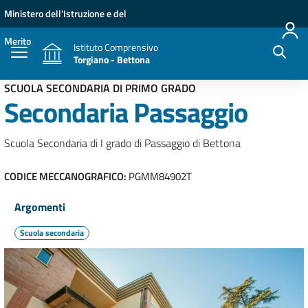
Vai ai contenuti
Vai al menu di navigazione
Vai al footer
Ministero dell'Istruzione e del
Merito
Istituto Comprensivo
Torgiano - Bettona
SCUOLA SECONDARIA DI PRIMO GRADO
Secondaria Passaggio
Scuola Secondaria di I grado di Passaggio di Bettona
CODICE MECCANOGRAFICO:
PGMM84902T
Argomenti
Scuola secondaria