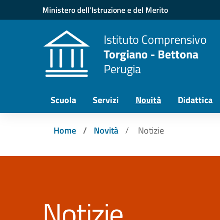
Vai ai contenuti
Vai al menu di navigazione
Vai al footer
Ministero dell'Istruzione e del Merito
Istituto Comprensivo
Torgiano - Bettona
Perugia
Scuola
Servizi
Novità
Didattica
Home
Novità
Notizie
Notizie