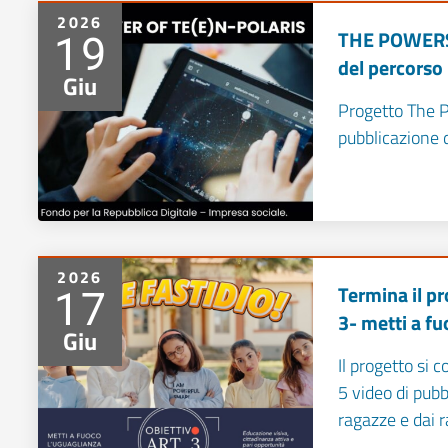
2026
19
THE POWERS 
del percorso
Giu
Progetto The P
pubblicazione 
2026
17
Termina il pr
3- metti a f
Giu
Il progetto si 
5 video di pubbl
ragazze e dai r