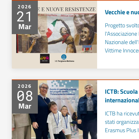
2026
21
Vecchie e nu
Mar
Progetto svolt
l'Associazione 
Nazionale dell
Vittime Innocen
2026
08
ICTB: Scuola
internaziona
Mar
ICTB ha ricevu
stati organizza
Erasmus Plus 