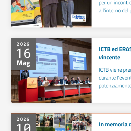
per un incontr
all'interno del 
2026
16
ICTB ed ERA
vincente
Mag
ICTB viene pre
durante l'even
potenziament
2026
10
In memoria d