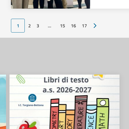
1
2
3
…
15
16
17
Pagina successiv