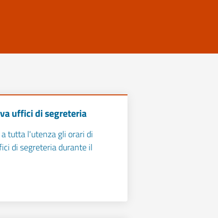
va uffici di segreteria
 tutta l'utenza gli orari di
ici di segreteria durante il