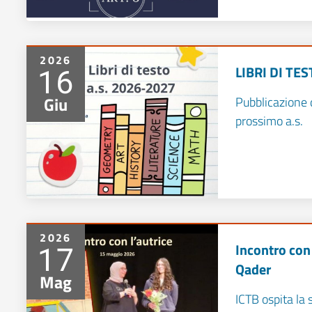
2026
16
LIBRI DI TES
Giu
Pubblicazione de
prossimo a.s.
2026
17
Incontro con
Qader
Mag
ICTB ospita la