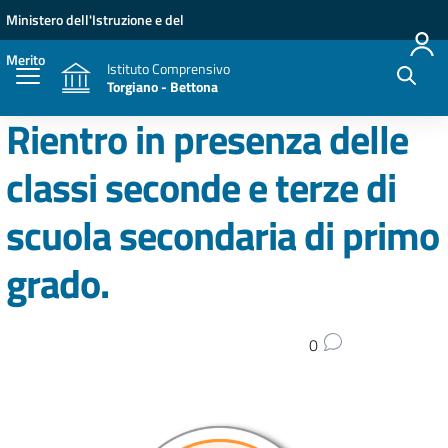
Vai ai contenuti
Vai al menu di navigazione
Vai al footer
Ministero dell'Istruzione e del
Merito
Istituto Comprensivo
Torgiano - Bettona
Rientro in presenza delle
classi seconde e terze di
scuola secondaria di primo
grado.
0