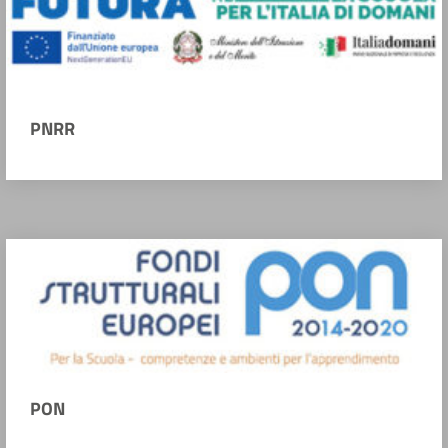
PNRR
PON