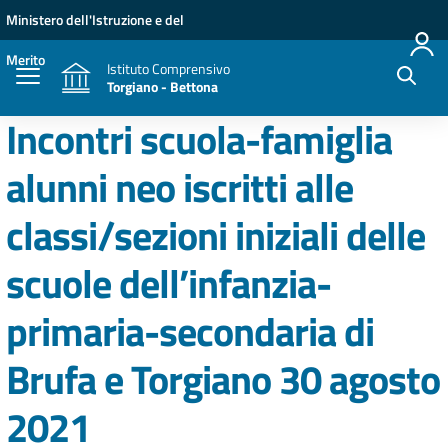
Vai ai contenuti
Vai al menu di navigazione
Vai al footer
Ministero dell'Istruzione e del
Merito
Istituto Comprensivo
Torgiano - Bettona
Incontri scuola-famiglia
alunni neo iscritti alle
classi/sezioni iniziali delle
scuole dell’infanzia-
primaria-secondaria di
Brufa e Torgiano 30 agosto
2021