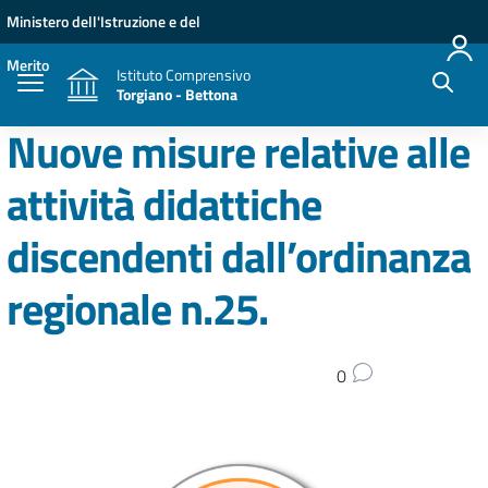
Vai ai contenuti
Vai al menu di navigazione
Vai al footer
Ministero dell'Istruzione e del
Merito
Istituto Comprensivo
Torgiano - Bettona
Nuove misure relative alle
attività didattiche
discendenti dall’ordinanza
regionale n.25.
0