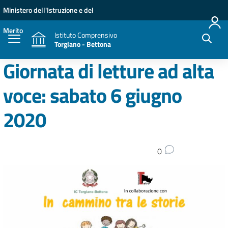
Vai ai contenuti
Vai al menu di navigazione
Vai al footer
Ministero dell'Istruzione e del
Merito
Istituto Comprensivo
Torgiano - Bettona
Giornata di letture ad alta
voce: sabato 6 giugno
2020
0