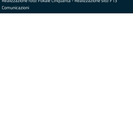
Realizzazione foto: Fokale CInquanta - Realizzazione sito: F13
Comunicazioni