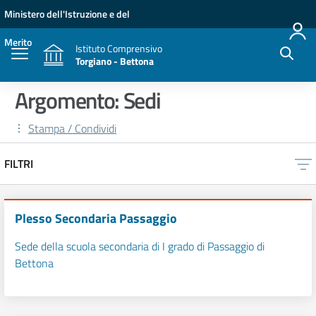
Vai ai contenuti
Vai al menu di navigazione
Vai al footer
Ministero dell'Istruzione e del
Merito
Istituto Comprensivo
Torgiano - Bettona
Argomento: Sedi
Stampa / Condividi
FILTRI
Plesso Secondaria Passaggio
Sede della scuola secondaria di I grado di Passaggio di
Bettona