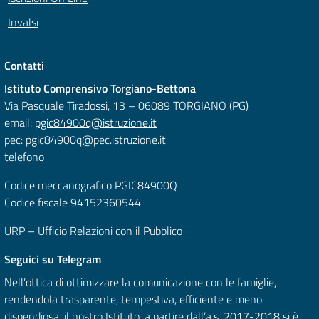
Invalsi
Contatti
Istituto Comprensivo Torgiano-Bettona
Via Pasquale Tiradossi, 13 – 06089 TORGIANO (PG)
email:
pgic84900q@istruzione.it
pec:
pgic84900q@pec.istruzione.it
telefono
Codice meccanografico PGIC84900Q
Codice fiscale 94152360544
URP – Ufficio Relazioni con il Pubblico
Seguici su Telegram
Nell’ottica di ottimizzare la comunicazione con le famiglie,
rendendola trasparente, tempestiva, efficiente e meno
dispendiosa, il nostro Istituto, a partire dall’a.s. 2017-2018 si è