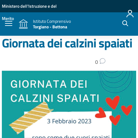
Vai ai contenuti
Vai al menu di navigazione
Vai al footer
Ministero dell'Istruzione e del
Merito
Istituto Comprensivo
Torgiano - Bettona
Giornata dei calzini spaiati
0