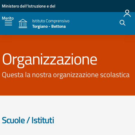
Vai ai contenuti
Vai al menu di navigazione
Vai al footer
Ministero dell'Istruzione e del
Merito
Istituto Comprensivo
Torgiano - Bettona
Organizzazione
Questa la nostra organizzazione scolastica
Scuole / Istituti
elenco degli organi