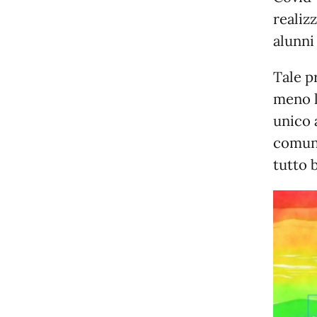
realiz
alunni
Tale p
meno l
unico 
comuni
tutto 