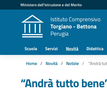
Vai ai contenuti
Vai al menu di navigazione
Vai al footer
Ministero dell'Istruzione e del Merito
Istituto Comprensivo
Torgiano - Bettona
Perugia
Scuola
Servizi
Novità
Didattica
Home
Novità
Notizie
“Andrà tu
“Andrà tutto bene