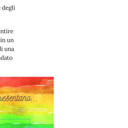
 degli
entire
 in un
di una
ndato