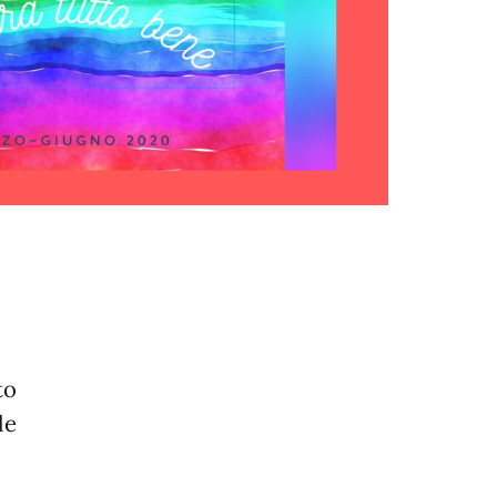
to
le