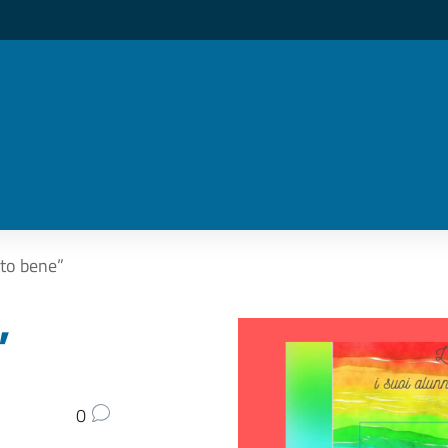
tto bene”
”
0