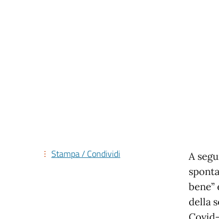
Stampa / Condividi
A segui
sponta
bene” 
della 
Covid-