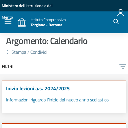
Vai ai contenuti
Vai al menu di navigazione
Vai al footer
Ministero dell'Istruzione e del
Merito
Istituto Comprensivo
Torgiano - Bettona
Argomento: Calendario
Stampa / Condividi
FILTRI
Inizio lezioni a.s. 2024/2025
Informazioni riguardo l'inizio del nuovo anno scolastico