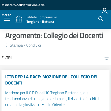
Vai ai contenuti
Vai al menu di navigazione
Vai al footer
Ministero dell'Istruzione e del
Merito
Istituto Comprensivo
Torgiano - Bettona
Argomento: Collegio dei Docenti
Stampa / Condividi
FILTRI
ICTB PER LA PACE: MOZIONE DEL COLLEGIO DEI
DOCENTI
Mozione per il C.D.D. dell’IC Torgiano Bettona quale
testimonianza di impegno per la pace, il rispetto dei diritti
umani e la giustizia in Medio Oriente.