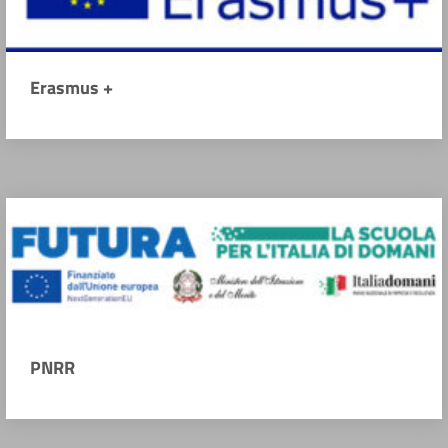
Erasmus +
PNRR