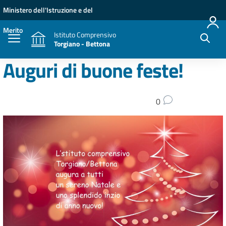
Vai ai contenuti
Vai al menu di navigazione
Vai al footer
Ministero dell'Istruzione e del
Merito
Istituto Comprensivo
Torgiano - Bettona
Auguri di buone feste!
0