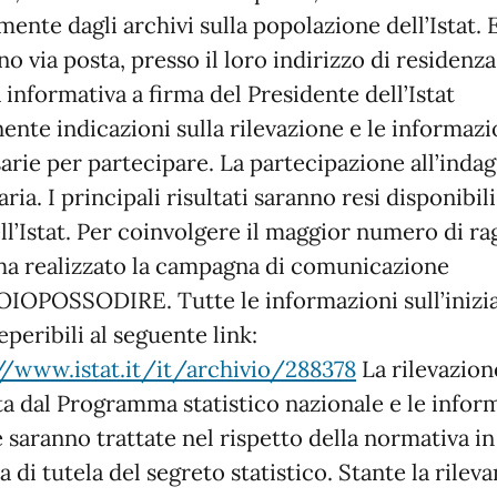
mente dagli archivi sulla popolazione dell’Istat. 
no via posta, presso il loro indirizzo di residenza
a informativa a firma del Presidente dell’Istat
ente indicazioni sulla rilevazione e le informazi
arie per partecipare. La partecipazione all’indag
ria. I principali risultati saranno resi disponibili
ell’Istat. Per coinvolgere il maggior numero di ra
t ha realizzato la campagna di comunicazione
OPOSSODIRE. Tutte le informazioni sull’inizia
eperibili al seguente link:
//www.istat.it/it/archivio/288378
La rilevazion
ta dal Programma statistico nazionale e le infor
e saranno trattate nel rispetto della normativa in
 di tutela del segreto statistico. Stante la rilev