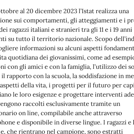
ottobre al 20 dicembre 2023 l’Istat realizza una
zione sui comportamenti, gli atteggiamenti e i pr
dei ragazzi italiani e stranieri tra gli 11 e i 19 anni
nti su tutto il territorio nazionale. Scopo dell’in
ogliere informazioni su alcuni aspetti fondament
vita quotidiana dei giovanissimi, come ad esempi
ni con gli amici e con la famiglia, l’utilizzo dei s
 il rapporto con la scuola, la soddisfazione in me
aspetti della vita, i progetti per il futuro per cap
siano le loro esigenze e progettare interventi ade
 vengono raccolti esclusivamente tramite un
onario on line, compilabile anche attraverso
hone e disponibile in diverse lingue. I ragazzi e 
ie, che rientrano nel campione, sono estratti