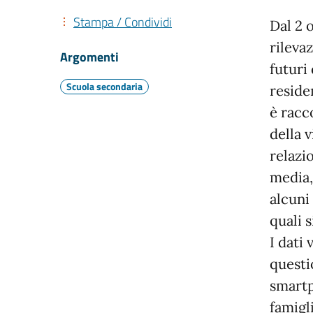
Stampa / Condividi
Dal 2 
rileva
Argomenti
futuri 
Scuola secondaria
reside
è racc
della 
relazio
media,
alcuni 
quali 
I dati
questi
smartp
famigl