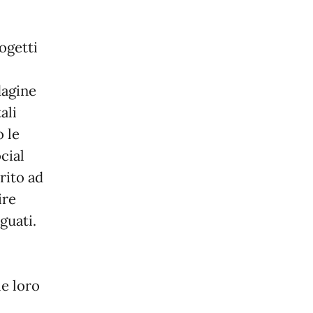
ogetti
dagine
ali
o le
ocial
rito ad
ire
guati.
le loro