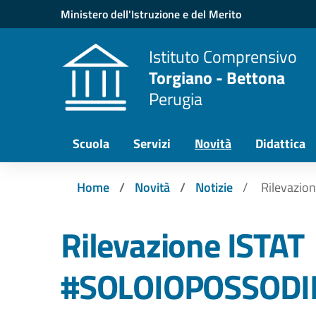
Vai ai contenuti
Vai al menu di navigazione
Vai al footer
Ministero dell'Istruzione e del Merito
Istituto Comprensivo
Torgiano - Bettona
Perugia
Scuola
Servizi
Novità
Didattica
Home
Novità
Notizie
Rilevazi
Rilevazione ISTAT
#SOLOIOPOSSODI