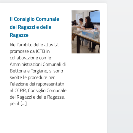
Il Consiglio Comunale
Av
dei Ragazzi e delle
C
Ragazze
P
Nell’ambito delle attività
B
promosse da ICTB in
“
collaborazione con le
OB
Amministrazioni Comunali di
pa
Bettona e Torgiano, si sono
Co
svolte le procedure per
ch
l’elezione dei rappresentatni
ug
al CCRR, Consiglio Comunale
la
dei Ragazzi e delle Ragazze,
gl
per il […]
ec