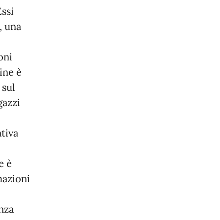
Essi
, una
oni
ine è
 sul
gazzi
tiva
e è
mazioni
anza