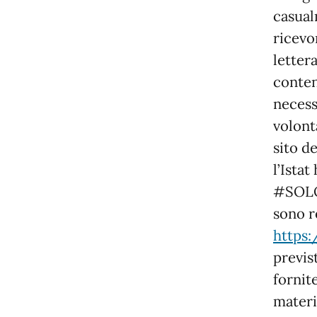
casual
ricevo
letter
conten
necess
volonta
sito d
l’Ista
#SOLOI
sono r
https:
previs
fornit
materia