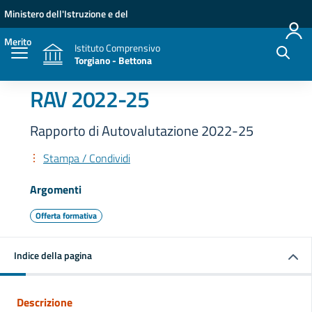
Vai ai contenuti
Vai al menu di navigazione
Vai al footer
Ministero dell'Istruzione e del
Merito
Istituto Comprensivo
Torgiano - Bettona
RAV 2022-25
Rapporto di Autovalutazione 2022-25
Stampa / Condividi
Argomenti
Offerta formativa
Indice della pagina
Descrizione