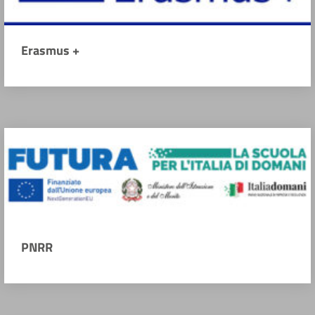
Erasmus +
PNRR