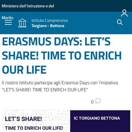
Vai ai contenuti
Vai al menu di navigazione
Vai al footer
Ministero dell'Istruzione e del
Merito
Istituto Comprensivo
Torgiano - Bettona
ERASMUS DAYS: LET’S
SHARE! TIME TO ENRICH
OUR LIFE
Il nostro Istituto partecipa agli Erasmus Days con l'iniziativa
"LET’S SHARE! TIME TO ENRICH OUR LIFE"
0