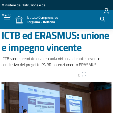
Vai ai contenuti
Vai al menu di navigazione
Vai al footer
Ministero dell'Istruzione e del
Merito
Istituto Comprensivo
Torgiano - Bettona
ICTB ed ERASMUS: unione
e impegno vincente
ICTB viene premiato quale scuola virtuosa durante l'evento
conclusivo del progetto PNRR potenziamento ERASMUS.
0