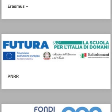
Erasmus +
PNRR