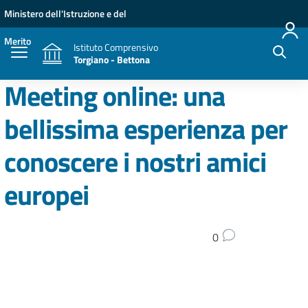
Vai ai contenuti
Vai al menu di navigazione
Vai al footer
Ministero dell'Istruzione e del
Merito
Istituto Comprensivo
Torgiano - Bettona
Meeting online: una
bellissima esperienza per
conoscere i nostri amici
europei
0