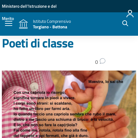
Vai ai contenuti
Vai al menu di navigazione
Vai al footer
Ministero dell'Istruzione e del
Merito
Istituto Comprensivo
Torgiano - Bettona
Poeti di classe
0