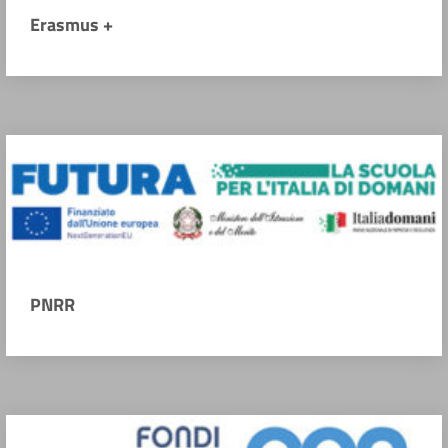
Erasmus +
PNRR