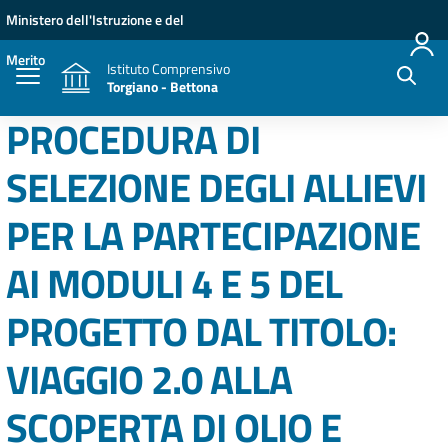
Vai ai contenuti
Vai al menu di navigazione
Vai al footer
Ministero dell'Istruzione e del
Merito
Istituto Comprensivo
Torgiano - Bettona
PROCEDURA DI
SELEZIONE DEGLI ALLIEVI
PER LA PARTECIPAZIONE
AI MODULI 4 E 5 DEL
PROGETTO DAL TITOLO:
VIAGGIO 2.0 ALLA
SCOPERTA DI OLIO E