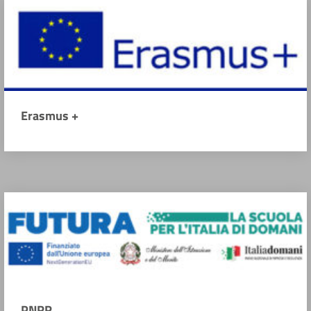
Erasmus +
PNRR