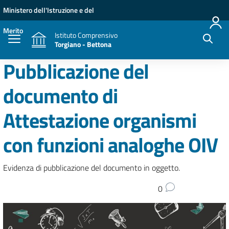
Vai ai contenuti
Vai al menu di navigazione
Vai al footer
Ministero dell'Istruzione e del
Merito
Istituto Comprensivo
Torgiano - Bettona
Pubblicazione del
documento di
Attestazione organismi
con funzioni analoghe OIV
Evidenza di pubblicazione del documento in oggetto.
0