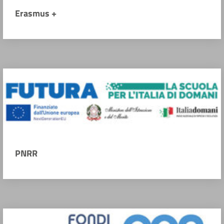
Erasmus +
PNRR