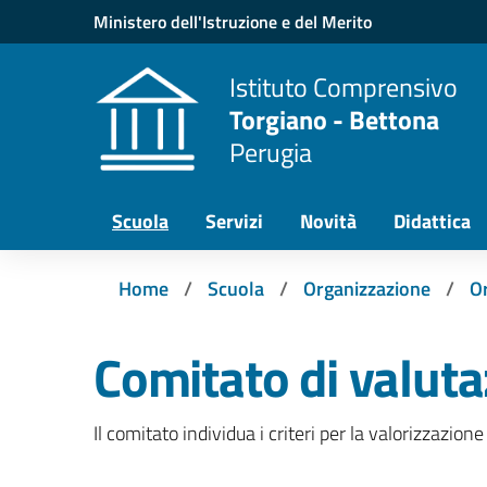
Vai ai contenuti
Vai al menu di navigazione
Vai al footer
Ministero dell'Istruzione e del Merito
Istituto Comprensivo
Torgiano - Bettona
Perugia
Scuola
Servizi
Novità
Didattica
Home
Scuola
Organizzazione
Or
Comitato di valut
Il comitato individua i criteri per la valorizzazione