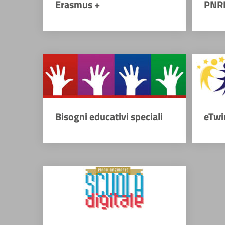
Erasmus +
PNR
Bisogni educativi speciali
eTwi