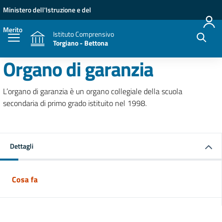
Vai ai contenuti
Vai al menu di navigazione
Vai al footer
Ministero dell'Istruzione e del
Merito
Istituto Comprensivo
Torgiano - Bettona
Organo di garanzia
L’organo di garanzia è un organo collegiale della scuola
secondaria di primo grado istituito nel 1998.
Dettagli
Cosa fa