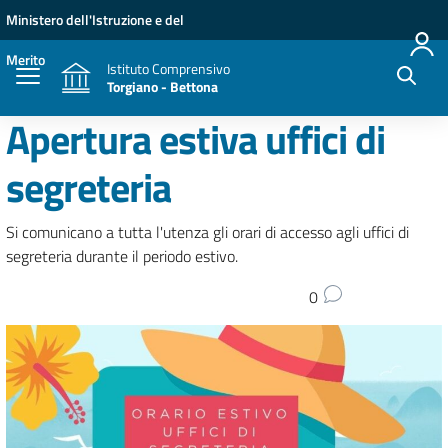
Vai ai contenuti
Vai al menu di navigazione
Vai al footer
Ministero dell'Istruzione e del
Merito
Istituto Comprensivo
Torgiano - Bettona
Apertura estiva uffici di
segreteria
Si comunicano a tutta l'utenza gli orari di accesso agli uffici di
segreteria durante il periodo estivo.
0