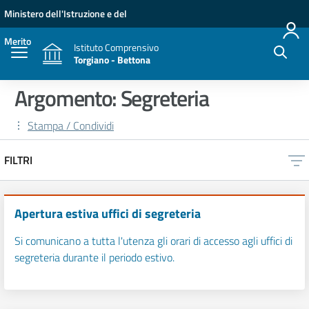
Vai ai contenuti
Vai al menu di navigazione
Vai al footer
Ministero dell'Istruzione e del
Merito
Istituto Comprensivo
Torgiano - Bettona
Argomento: Segreteria
Stampa / Condividi
FILTRI
Apertura estiva uffici di segreteria
Si comunicano a tutta l'utenza gli orari di accesso agli uffici di
segreteria durante il periodo estivo.