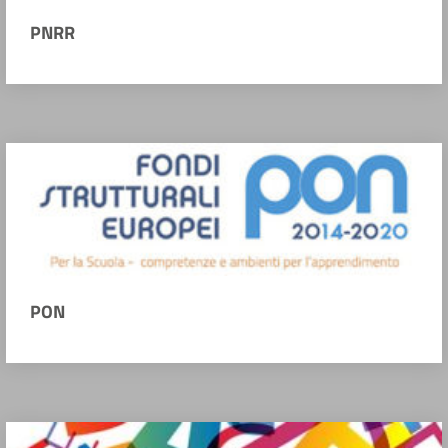
PNRR
PON