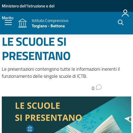
Vai ai contenuti
Vai al menu di navigazione
Vai al footer
Ministero dell'Istruzione e del
Merito
Istituto Comprensivo
Torgiano - Bettona
LE SCUOLE SI
PRESENTANO
Le presentazioni contengono tutte le informazioni inerenti il
funzionamento delle singole scuole di ICTB.
0