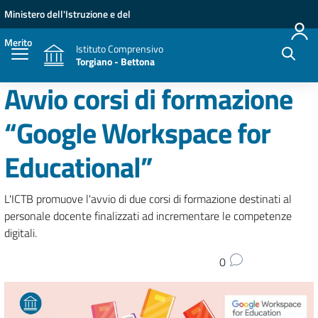
Vai ai contenuti
Vai al menu di navigazione
Vai al footer
Ministero dell'Istruzione e del
Merito
Istituto Comprensivo
Torgiano - Bettona
Avvio corsi di formazione
“Google Workspace for
Educational”
L'ICTB promuove l'avvio di due corsi di formazione destinati al
personale docente finalizzati ad incrementare le competenze
digitali.
0