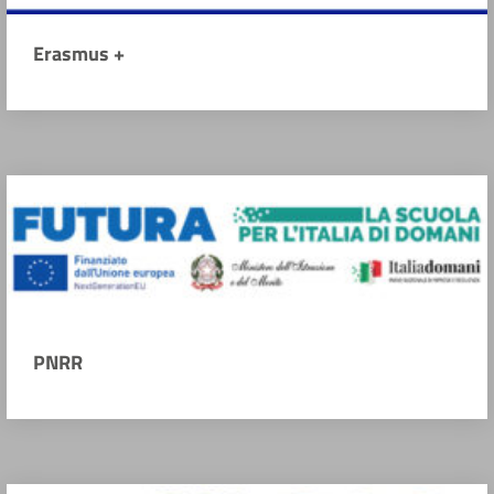
Erasmus +
PNRR