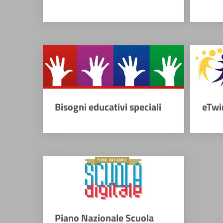
Bisogni educativi speciali
eTwi
Piano Nazionale Scuola