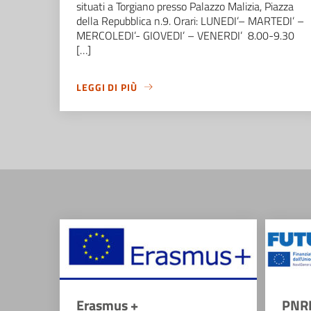
situati a Torgiano presso Palazzo Malizia, Piazza
della Repubblica n.9. Orari: LUNEDI’– MARTEDI’ –
MERCOLEDI’- GIOVEDI’ – VENERDI’ 8.00-9.30
[…]
LEGGI DI PIÙ
Erasmus +
PNR