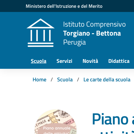
Vai ai contenuti
Vai al menu di navigazione
Vai al footer
Ministero dell'Istruzione e del Merito
Istituto Comprensivo
Torgiano - Bettona
Perugia
Scuola
Servizi
Novità
Didattica
Home
Scuola
Le carte della scuola
Piano 