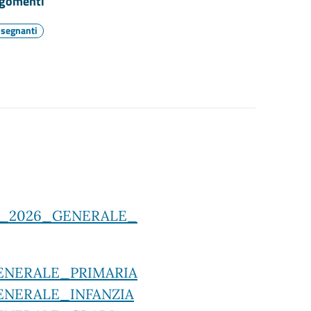
gomenti
nsegnanti
5_2026_GENERA
LE_
ENERALE_PRIMARIA
ENERALE_INFANZIA