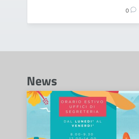
0
News