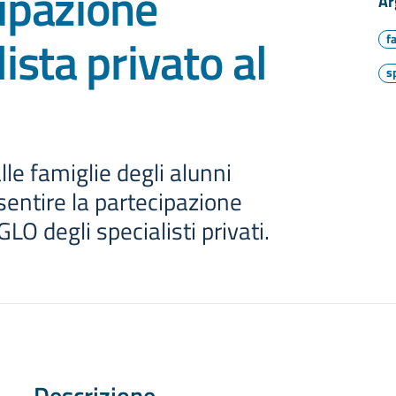
ipazione
Ar
ista privato al
f
s
alle famiglie degli alunni
entire la partecipazione
 GLO degli specialisti privati.
Descrizione