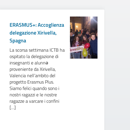
ERASMUS+: Accoglienza
Il
delegazione Xirivella,
de
Spagna
R
La scorsa settimana ICTB ha
Ne
ospitato la delegazione di
pr
insegnanti e alunnə
co
proveniente da Xirivella,
Am
Valencia nell’ambito del
Be
progetto Erasmus Plus.
sv
Siamo felici quando sono i
l’
nostri ragazzi e le nostre
al
ragazze a varcare i confini
de
[…]
pe