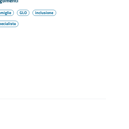
gomenti
amiglie
GLO
inclusione
pecialista