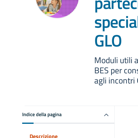
partec
special
GLO
Moduli utili 
BES per cons
agli incontri
Indice della pagina
Descrizione