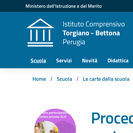
Vai ai contenuti
Vai al menu di navigazione
Vai al footer
Ministero dell'Istruzione e del Merito
Istituto Comprensivo
Torgiano - Bettona
Perugia
Scuola
Servizi
Novità
Didattica
Home
Scuola
Le carte della scuola
Proce