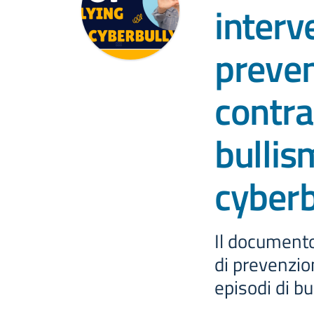
interv
preven
contra
bullis
cyber
Il documento
di prevenzio
episodi di b