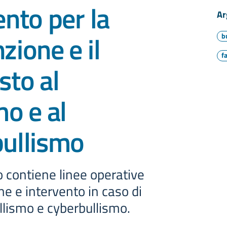
ento per la
Ar
zione e il
b
f
sto al
mo e al
bullismo
 contiene linee operative
ne e intervento in caso di
ullismo e cyberbullismo.