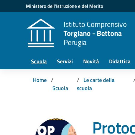
Vai ai contenuti
Vai al menu di navigazione
Vai al footer
Ministero dell'Istruzione e del Merito
Istituto Comprensivo
Torgiano - Bettona
Perugia
Scuola
Servizi
Novità
Didattica
Home
Le carte della
Scuola
scuola
Protoc