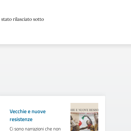
stato rilasciato sotto
Vecchie e nuove
E
resistenze
de
S
Ci sono narrazioni che non