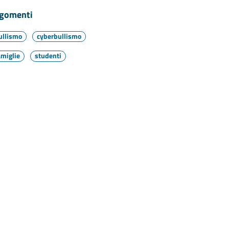
gomenti
ullismo
cyberbullismo
amiglie
studenti