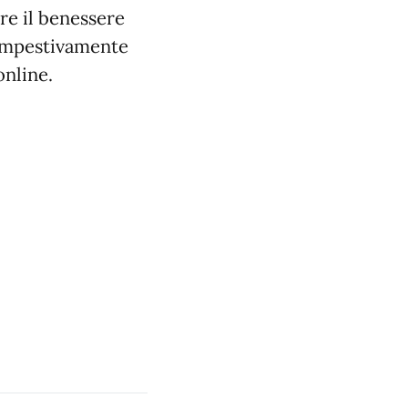
are il benessere
tempestivamente
online.