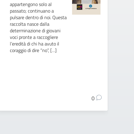
appartengono solo al
La
passato; continuano a
os
pulsare dentro di noi. Questa
in
raccolta nasce dalla
pr
determinazione di giovani
Va
voci pronte a raccogliere
pr
l’eredità di chi ha avuto il
Si
coraggio di dire “no”, […]
no
ra
[…
0