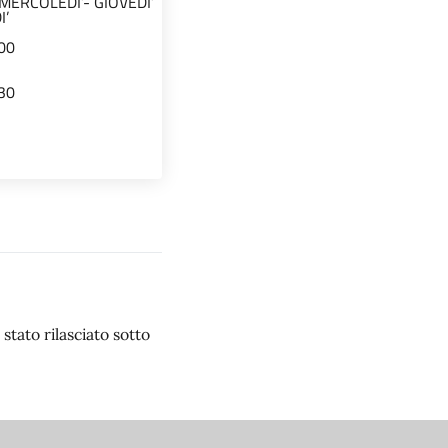
MERCOLEDI’- GIOVEDI’
I’
00
30
stato rilasciato sotto