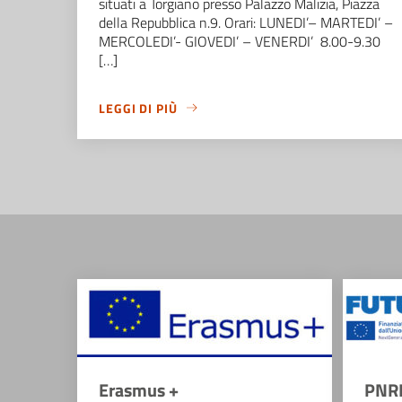
situati a Torgiano presso Palazzo Malizia, Piazza
della Repubblica n.9. Orari: LUNEDI’– MARTEDI’ –
MERCOLEDI’- GIOVEDI’ – VENERDI’ 8.00-9.30
[…]
LEGGI DI PIÙ
Erasmus +
PNR