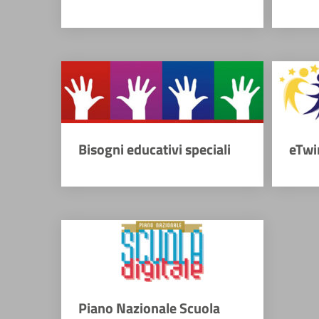
Bisogni educativi speciali
eTwi
Piano Nazionale Scuola