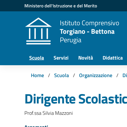
Vai ai contenuti
Vai al menu di navigazione
Vai al footer
Ministero dell'Istruzione e del Merito
Istituto Comprensivo
Torgiano - Bettona
Perugia
Scuola
Servizi
Novità
Didattica
Home
Scuola
Organizzazione
Di
Dirigente Scolasti
Prof.ssa Silvia Mazzoni