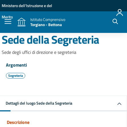
Vai ai contenuti
Vai al menu di navigazione
Vai al footer
Ministero dell'Istruzione e del
Merito
Istituto Comprensivo
Torgiano - Bettona
Sede della Segreteria
Sede degli uffici di direzione e segreteria
Argomenti
Segreteria
Dettagli del luogo Sede della Segreteria
Descrizione