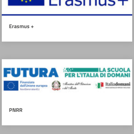
Erasmus +
PNRR