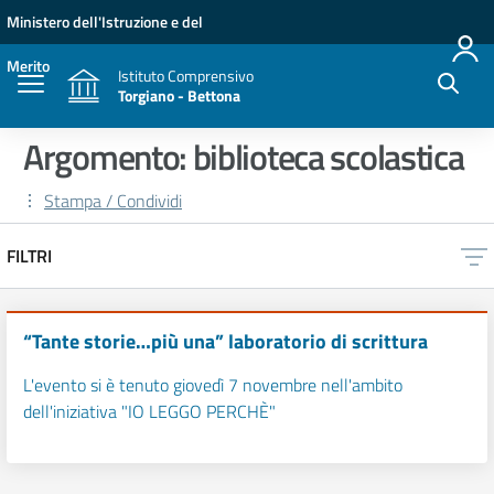
Vai ai contenuti
Vai al menu di navigazione
Vai al footer
Ministero dell'Istruzione e del
Merito
Istituto Comprensivo
Torgiano - Bettona
Argomento: biblioteca scolastica
Stampa / Condividi
FILTRI
“Tante storie…più una” laboratorio di scrittura
L'evento si è tenuto giovedì 7 novembre nell'ambito
dell'iniziativa "IO LEGGO PERCHÈ"