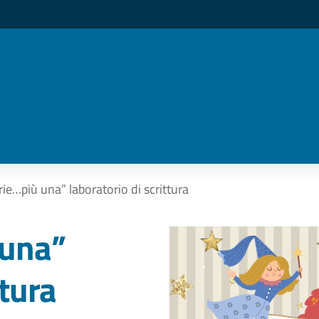
rie…più una” laboratorio di scrittura
 una”
ttura