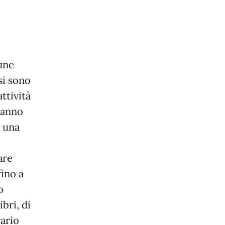
une
si sono
ttività
 hanno
i una
are
fino a
o
ibri, di
rario