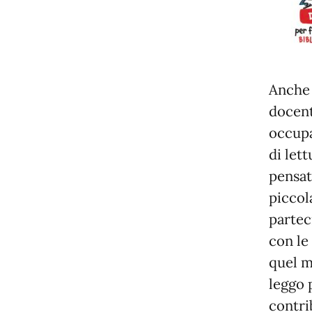
Anche 
docent
occupa
di let
pensat
piccol
partec
con le
quel m
leggo p
contri