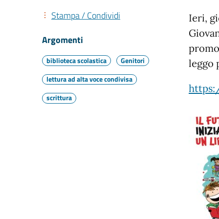
Stampa / Condividi
Ieri, 
Giovan
Argomenti
promos
biblioteca scolastica
Genitori
leggo 
lettura ad alta voce condivisa
https:
scrittura