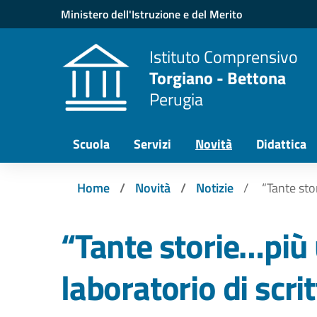
Vai ai contenuti
Vai al menu di navigazione
Vai al footer
Ministero dell'Istruzione e del Merito
Istituto Comprensivo
Torgiano - Bettona
Perugia
Scuola
Servizi
Novità
Didattica
Home
Novità
Notizie
“Tante sto
“Tante storie…più
laboratorio di scri