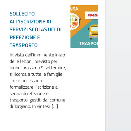
SOLLECITO
In
ALL’ISCRIZIONE AI
2
SERVIZI SCOLASTICI DI
IC
REFEZIONE E
in
nu
TRASPORTO
in
In vista dell’imminente inizio
se
delle lezioni, previsto per
sc
lunedì prossimo 9 settembre,
si ricorda a tutte le famiglie
che è necessario
formalizzare l’iscrizione ai
servizi di refezione e
trasporto, gestiti dal comune
di Torgiano. In sintesi: […]