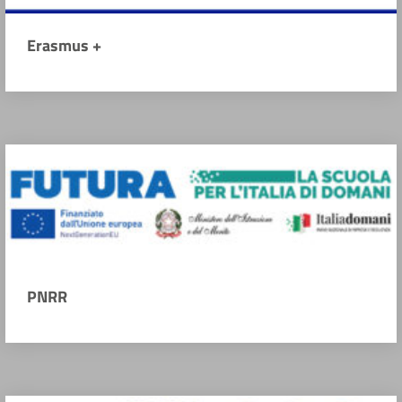
Erasmus +
PNRR