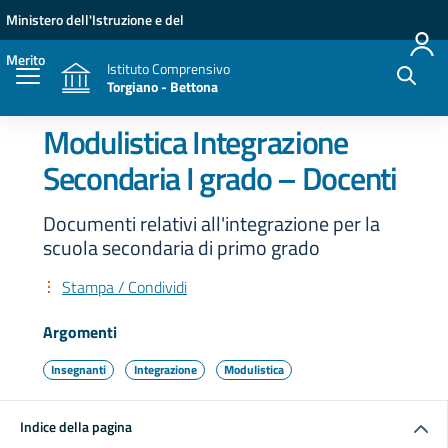
Vai ai contenuti
Vai al menu di navigazione
Vai al footer
Ministero dell'Istruzione e del
Merito
Istituto Comprensivo
Torgiano - Bettona
Modulistica Integrazione
Secondaria I grado – Docenti
Documenti relativi all'integrazione per la
scuola secondaria di primo grado
Stampa / Condividi
Argomenti
Insegnanti
Integrazione
Modulistica
Indice della pagina