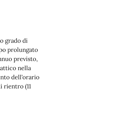
o grado di
mpo prolungato
annuo previsto,
ttico nella
to dell’orario
 rientro (11