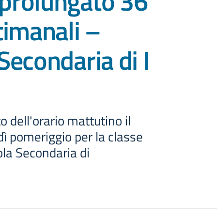
prolungato 36
timanali –
Secondaria di I
dell'orario mattutino il
dì pomeriggio per la classe
la Secondaria di