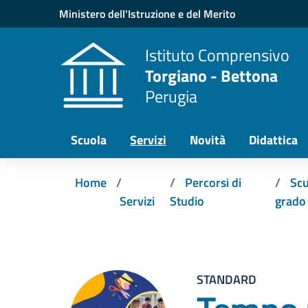
Vai ai contenuti
Vai al menu di navigazione
Vai al footer
Ministero dell'Istruzione e del Merito
Istituto Comprensivo
Torgiano - Bettona
Perugia
Scuola
Servizi
Novità
Didattica
Home
Percorsi di
Scu
Servizi
Studio
grado
STANDARD