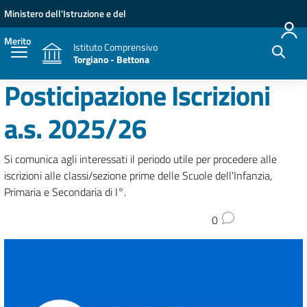
Vai ai contenuti
Vai al menu di navigazione
Vai al footer
Ministero dell'Istruzione e del
Merito
Istituto Comprensivo
Torgiano - Bettona
Posticipazione Iscrizioni
a.s. 2025/26
Si comunica agli interessati il periodo utile per procedere alle
iscrizioni alle classi/sezione prime delle Scuole dell'Infanzia,
Primaria e Secondaria di I°.
0