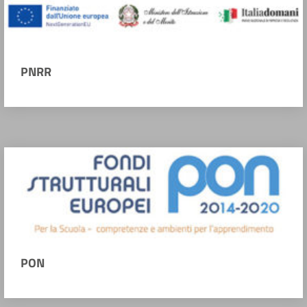
PNRR
PON