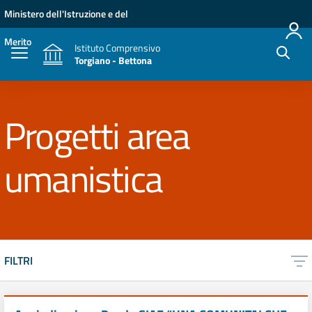
Vai ai contenuti
Vai al menu di navigazione
Vai al footer
Ministero dell'Istruzione e del
Merito
Istituto Comprensivo
Torgiano - Bettona
Progetti area
umanistica
FILTRI