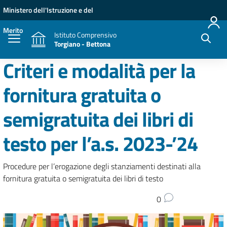
Vai ai contenuti
Vai al menu di navigazione
Vai al footer
Ministero dell'Istruzione e del
Merito
Istituto Comprensivo
Torgiano - Bettona
Criteri e modalità per la
fornitura gratuita o
semigratuita dei libri di
testo per l’a.s. 2023-’24
Procedure per l’erogazione degli stanziamenti destinati alla
fornitura gratuita o semigratuita dei libri di testo
0