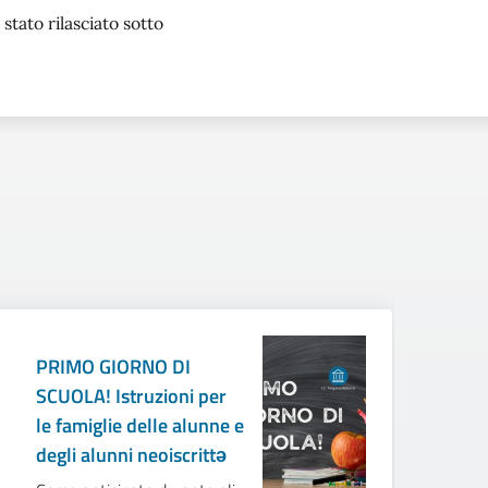
stato rilasciato sotto
PRIMO GIORNO DI
S
SCUOLA! Istruzioni per
A
le famiglie delle alunne e
S
degli alunni neoiscrittə
R
T