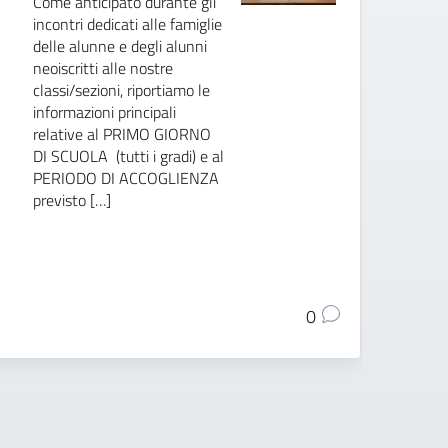
Come anticipato durante gli
incontri dedicati alle famiglie
In
delle alunne e degli alunni
de
neoiscritti alle nostre
lu
classi/sezioni, riportiamo le
si
informazioni principali
ch
relative al PRIMO GIORNO
fo
DI SCUOLA (tutti i gradi) e al
se
PERIODO DI ACCOGLIENZA
tr
previsto […]
di
0