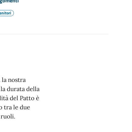
gomenti
enitori
 la nostra
 la durata della
ità del Patto è
o tra le due
ruoli.