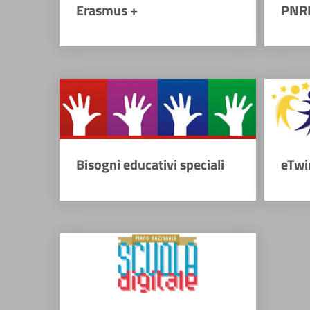
Erasmus +
PNR
Bisogni educativi speciali
eTwi