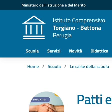
Vai ai contenuti
Vai al menu di navigazione
Vai al footer
Ministero dell'Istruzione e del Merito
Istituto Comprensivo
Torgiano - Bettona
Perugia
Scuola
Servizi
Novità
Didattica
Home
Scuola
Le carte della scuola
Patti 