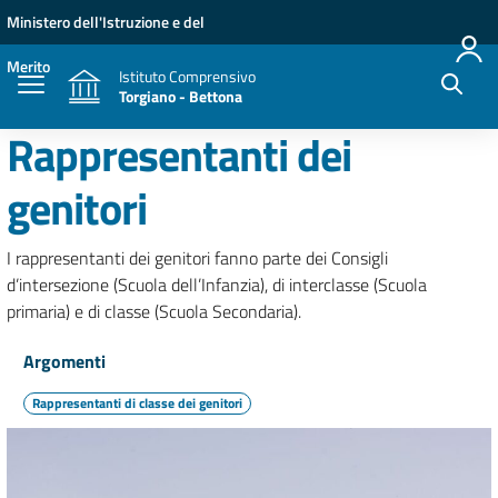
Vai ai contenuti
Vai al menu di navigazione
Vai al footer
Ministero dell'Istruzione e del
Merito
Istituto Comprensivo
Torgiano - Bettona
Rappresentanti dei
genitori
I rappresentanti dei genitori fanno parte dei Consigli
d’intersezione (Scuola dell’Infanzia), di interclasse (Scuola
primaria) e di classe (Scuola Secondaria).
Argomenti
Rappresentanti di classe dei genitori