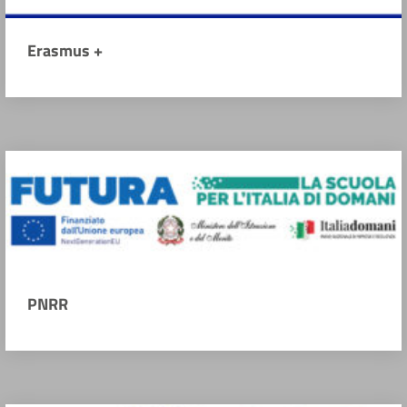
Erasmus +
PNRR