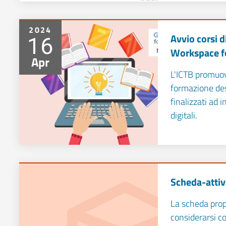
2024
16
Avvio corsi 
Workspace f
Apr
L'ICTB promuove
formazione des
finalizzati ad
digitali.
Scheda-attiv
La scheda prop
considerarsi c