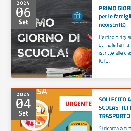
2024
06
PRIMO GIORN
per le famigl
Set
neoiscrittə
L'articolo rigu
utili alle famig
iscrittə alle cl
ICTB.
2024
04
SOLLECITO A
SCOLASTICI 
Set
TRASPORTO
Si ricorda a tut