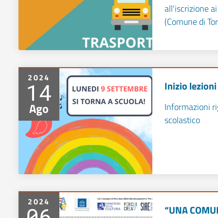
all'iscrizione 
(Comune di Tor
2024
14
Inizio lezion
Ago
Informazioni ri
scolastico
2024
06
“UNA COMUNI