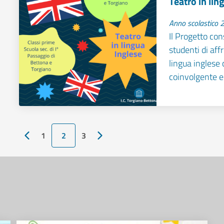
Teatro in lin
Anno scolastico
Il Progetto con
studenti di af
lingua inglese
coinvolgente e
1
2
3
Pagina precedente
Pagina successiva