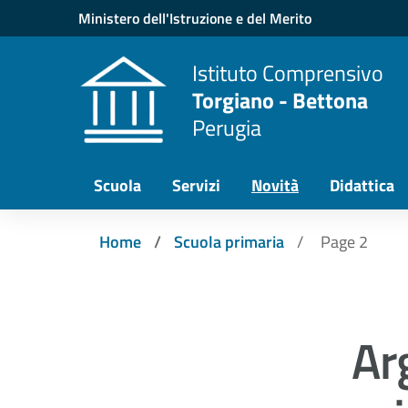
Vai ai contenuti
Vai al menu di navigazione
Vai al footer
Ministero dell'Istruzione e del Merito
Istituto Comprensivo
Torgiano - Bettona
Perugia
Scuola
Servizi
Novità
Didattica
Home
Scuola primaria
Page 2
Ar